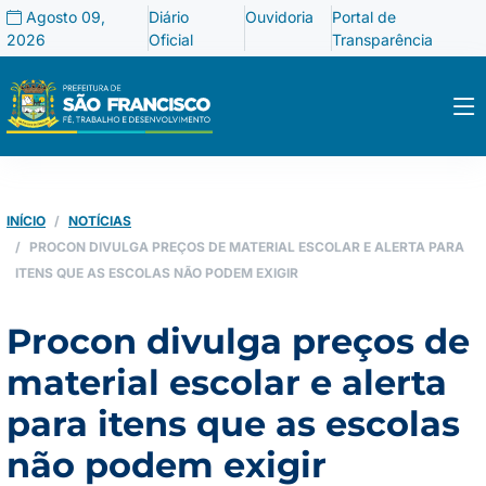
Agosto 09,
Diário
Ouvidoria
Portal de
2026
Oficial
Transparência
INÍCIO
NOTÍCIAS
PROCON DIVULGA PREÇOS DE MATERIAL ESCOLAR E ALERTA PARA
ITENS QUE AS ESCOLAS NÃO PODEM EXIGIR
Procon divulga preços de
material escolar e alerta
para itens que as escolas
não podem exigir