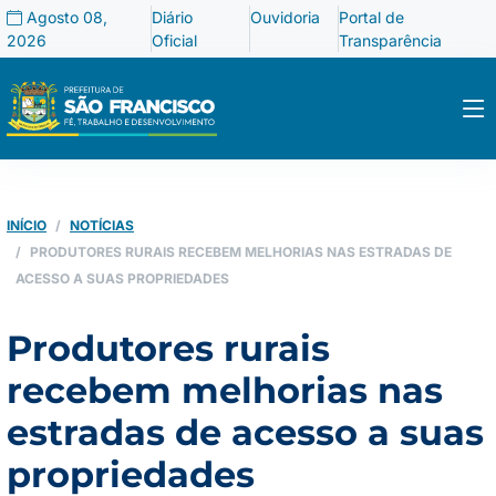
Agosto 08,
Diário
Ouvidoria
Portal de
2026
Oficial
Transparência
INÍCIO
NOTÍCIAS
PRODUTORES RURAIS RECEBEM MELHORIAS NAS ESTRADAS DE
ACESSO A SUAS PROPRIEDADES
Produtores rurais
recebem melhorias nas
estradas de acesso a suas
propriedades