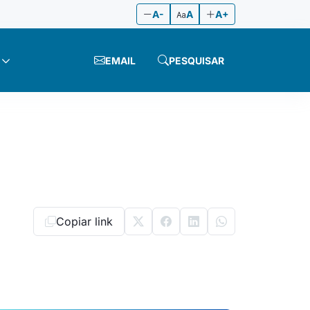
A-
A
A+
EMAIL
PESQUISAR
Copiar link