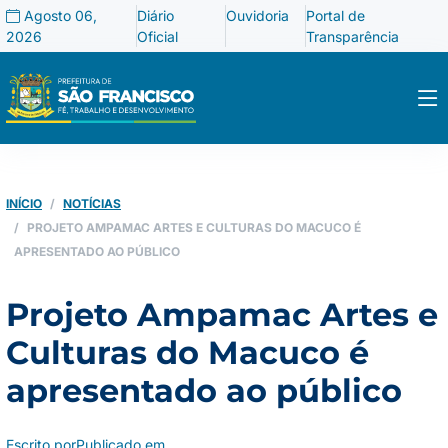
Agosto 06,
Diário
Ouvidoria
Portal de
2026
Oficial
Transparência
INÍCIO
NOTÍCIAS
PROJETO AMPAMAC ARTES E CULTURAS DO MACUCO É
APRESENTADO AO PÚBLICO
Projeto Ampamac Artes e
Culturas do Macuco é
apresentado ao público
Escrito por
Publicado em