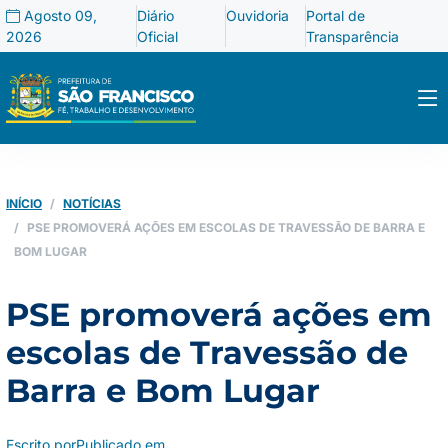
Agosto 09,
Diário
Ouvidoria
Portal de
2026
Oficial
Transparência
INÍCIO
NOTÍCIAS
PSE PROMOVERÁ AÇÕES EM ESCOLAS DE TRAVESSÃO DE BARRA E
BOM LUGAR
PSE promoverá ações em
escolas de Travessão de
Barra e Bom Lugar
Escrito por
Publicado em