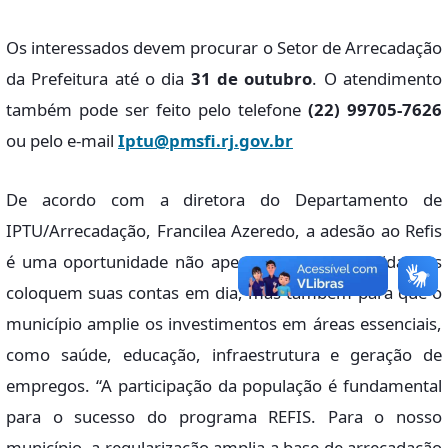
Os interessados devem procurar o Setor de Arrecadação
da Prefeitura até o dia
31 de outubro
. O atendimento
também pode ser feito pelo telefone
(22) 99705-7626
ou pelo e-mail
Iptu@pmsfi.rj.gov.br
De acordo com a diretora do Departamento de
IPTU/Arrecadação, Francilea Azeredo, a adesão ao Refis
é uma oportunidade não apenas para que os cidadãos
coloquem suas contas em dia, mas também para que o
município amplie os investimentos em áreas essenciais,
como saúde, educação, infraestrutura e geração de
empregos. “A participação da população é fundamental
para o sucesso do programa REFIS. Para o nosso
município, a regularização amplia a base de arrecadação