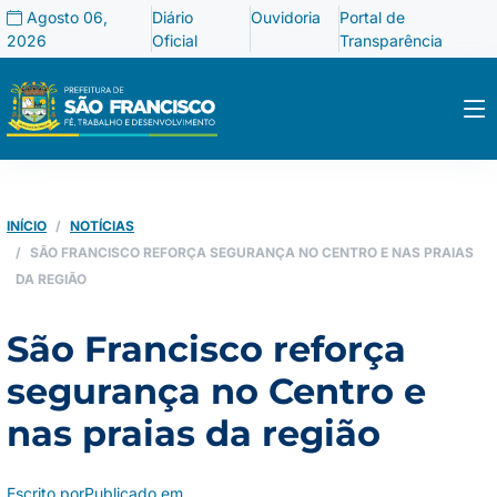
Agosto 06,
Diário
Ouvidoria
Portal de
2026
Oficial
Transparência
INÍCIO
NOTÍCIAS
SÃO FRANCISCO REFORÇA SEGURANÇA NO CENTRO E NAS PRAIAS
DA REGIÃO
São Francisco reforça
segurança no Centro e
nas praias da região
Escrito por
Publicado em