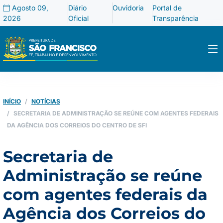
Agosto 09,
Diário
Ouvidoria
Portal de
2026
Oficial
Transparência
INÍCIO
NOTÍCIAS
SECRETARIA DE ADMINISTRAÇÃO SE REÚNE COM AGENTES FEDERAIS
DA AGÊNCIA DOS CORREIOS DO CENTRO DE SFI
Secretaria de
Administração se reúne
com agentes federais da
Agência dos Correios do