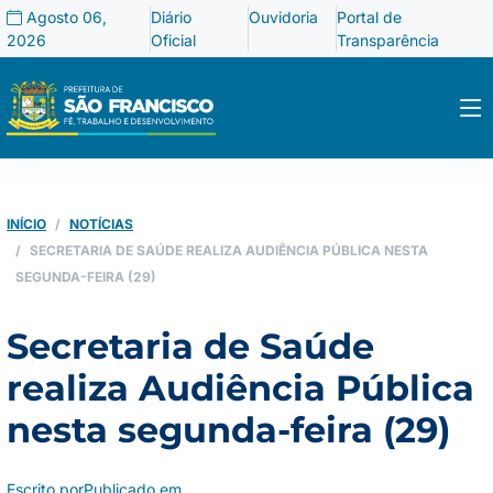
Agosto 06,
Diário
Ouvidoria
Portal de
2026
Oficial
Transparência
INÍCIO
NOTÍCIAS
SECRETARIA DE SAÚDE REALIZA AUDIÊNCIA PÚBLICA NESTA
SEGUNDA-FEIRA (29)
Secretaria de Saúde
realiza Audiência Pública
nesta segunda-feira (29)
Escrito por
Publicado em