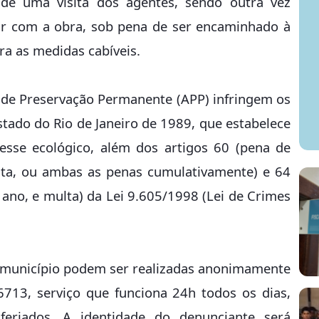
de uma visita dos agentes, sendo outra vez
ir com a obra, sob pena de ser encaminhado à
ara as medidas cabíveis.
 de Preservação Permanente (APP) infringem os
stado do Rio de Janeiro de 1989, que estabelece
resse ecológico, além dos artigos 60 (pena de
lta, ou ambas as penas cumulativamente) e 64
ano, e multa) da Lei 9.605/1998 (Lei de Crimes
 município podem ser realizadas anonimamente
6713, serviço que funciona 24h todos os dias,
feriados. A identidade do denunciante será