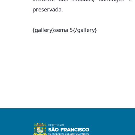
preservada.
{gallery}sema 5{/gallery}