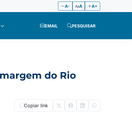
A-
A
A+
EMAIL
PESQUISAR
à margem do Rio
Copiar link