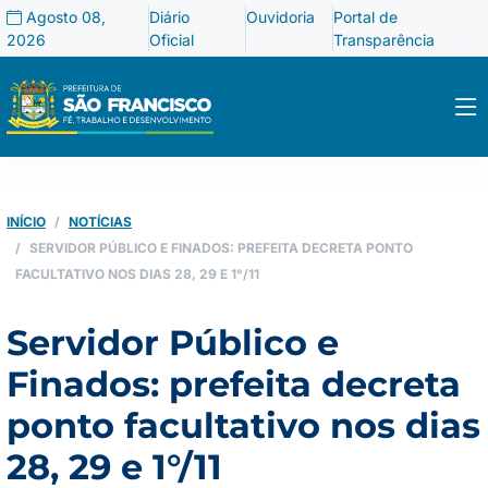
Agosto 08,
Diário
Ouvidoria
Portal de
2026
Oficial
Transparência
INÍCIO
NOTÍCIAS
SERVIDOR PÚBLICO E FINADOS: PREFEITA DECRETA PONTO
FACULTATIVO NOS DIAS 28, 29 E 1°/11
Servidor Público e
Finados: prefeita decreta
ponto facultativo nos dias
28, 29 e 1°/11