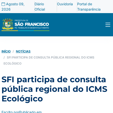
Agosto 09,
Diário
Ouvidoria
Portal de
2026
Oficial
Transparência
INÍCIO
NOTÍCIAS
SFI PARTICIPA DE CONSULTA PÚBLICA REGIONAL DO ICMS
ECOLÓGICO
SFI participa de consulta
pública regional do ICMS
Ecológico
Escrito por
Publicado em