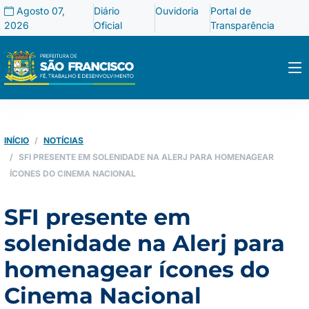
Agosto 07,
Diário
Ouvidoria
Portal de
2026
Oficial
Transparência
INÍCIO
NOTÍCIAS
SFI PRESENTE EM SOLENIDADE NA ALERJ PARA HOMENAGEAR
ÍCONES DO CINEMA NACIONAL
SFI presente em
solenidade na Alerj para
homenagear ícones do
Cinema Nacional