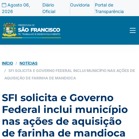
Agosto 06,
Diário
Ouvidoria
Portal de
2026
Oficial
Transparência
INÍCIO
NOTÍCIAS
SFI SOLICITA E GOVERNO FEDERAL INCLUI MUNICÍPIO NAS AÇÕES DE
AQUISIÇÃO DE FARINHA DE MANDIOCA
SFI solicita e Governo
Federal inclui município
nas ações de aquisição
de farinha de mandioca