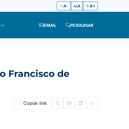
A-
A
A+
EMAIL
PESQUISAR
o Francisco de
Copiar link