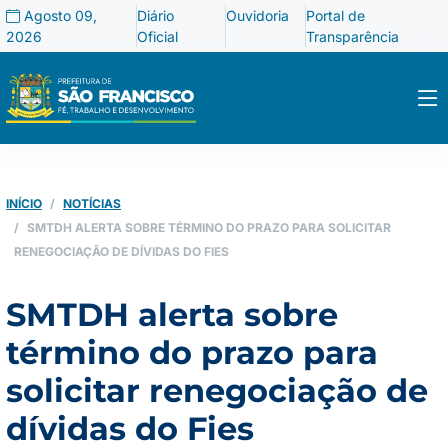
Agosto 09,
Diário
Ouvidoria
Portal de
2026
Oficial
Transparência
INÍCIO
NOTÍCIAS
SMTDH ALERTA SOBRE TÉRMINO DO PRAZO PARA SOLICITAR
RENEGOCIAÇÃO DE DÍVIDAS DO FIES
SMTDH alerta sobre
término do prazo para
solicitar renegociação de
dívidas do Fies