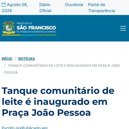
Agosto 08,
Diário
Ouvidoria
Portal de
2026
Oficial
Transparência
INÍCIO
NOTÍCIAS
TANQUE COMUNITÁRIO DE LEITE É INAUGURADO EM PRAÇA JOÃO
PESSOA
Tanque comunitário de
leite é inaugurado em
Praça João Pessoa
Escrito por
Publicado em