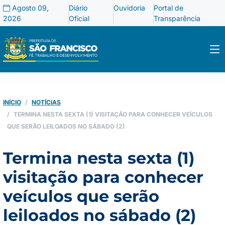
Agosto 09,
Diário
Ouvidoria
Portal de
2026
Oficial
Transparência
INÍCIO
NOTÍCIAS
TERMINA NESTA SEXTA (1) VISITAÇÃO PARA CONHECER VEÍCULOS
QUE SERÃO LEILOADOS NO SÁBADO (2)
Termina nesta sexta (1)
visitação para conhecer
veículos que serão
leiloados no sábado (2)