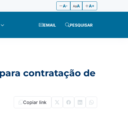
A-
A
A+
EMAIL
PESQUISAR
 para contratação de
Copiar link