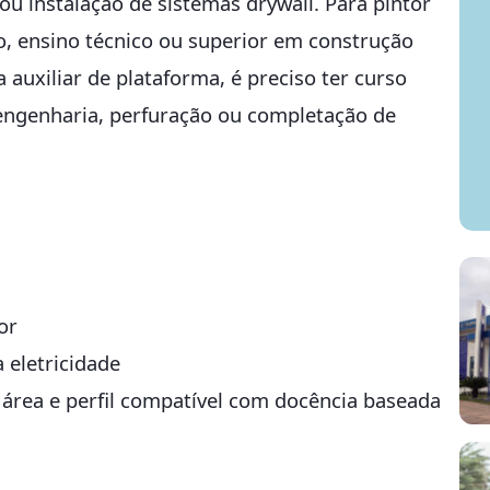
ou instalação de sistemas drywall. Para pintor
io, ensino técnico ou superior em construção
a auxiliar de plataforma, é preciso ter curso
engenharia, perfuração ou completação de
or
 eletricidade
a área e perfil compatível com docência baseada