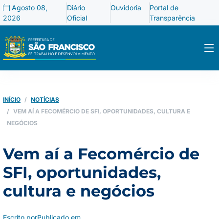
Agosto 08,
Diário
Ouvidoria
Portal de
2026
Oficial
Transparência
INÍCIO
NOTÍCIAS
VEM AÍ A FECOMÉRCIO DE SFI, OPORTUNIDADES, CULTURA E
NEGÓCIOS
Vem aí a Fecomércio de
SFI, oportunidades,
cultura e negócios
Escrito por
Publicado em