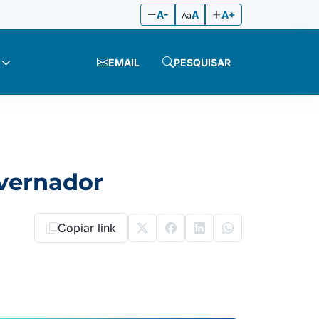
A-
A
A+
EMAIL
PESQUISAR
overnador
Copiar link