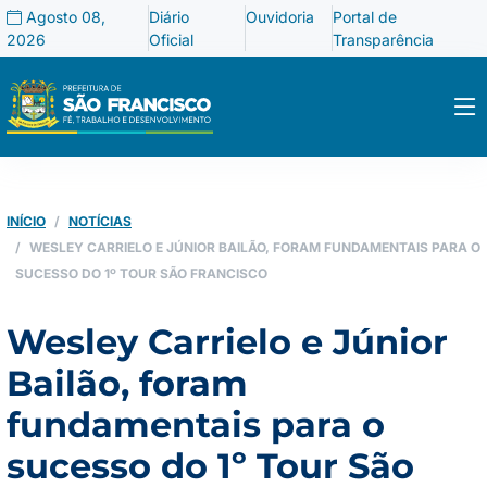
Agosto 08,
Diário
Ouvidoria
Portal de
2026
Oficial
Transparência
INÍCIO
NOTÍCIAS
WESLEY CARRIELO E JÚNIOR BAILÃO, FORAM FUNDAMENTAIS PARA O
SUCESSO DO 1º TOUR SÃO FRANCISCO
Wesley Carrielo e Júnior
Bailão, foram
fundamentais para o
sucesso do 1º Tour São