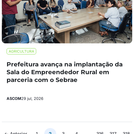
AGRICULTURA
Prefeitura avança na implantação da
Sala do Empreendedor Rural em
parceria com o Sebrae
ASCOM
29 jul, 2026
Paginação
← Anterior
1
2
3
4
…
316
317
318