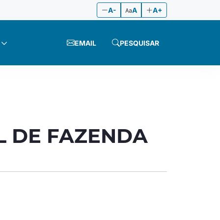
A-
A
A+
EMAIL
PESQUISAR
L DE FAZENDA