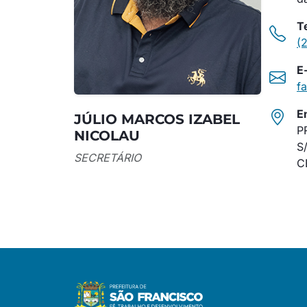
T
(
E
f
E
JÚLIO MARCOS IZABEL
P
NICOLAU
S
SECRETÁRIO
C