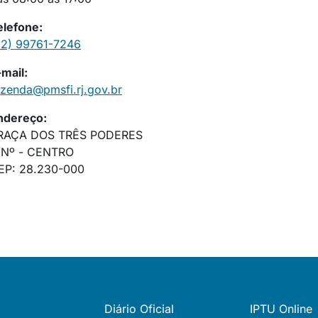
elefone:
22) 99761-7246
-mail:
azenda@pmsfi.rj.gov.br
ndereço:
RAÇA DOS TRÊS PODERES
/Nº - CENTRO
EP: 28.230-000
Diário Oficial
IPTU Online